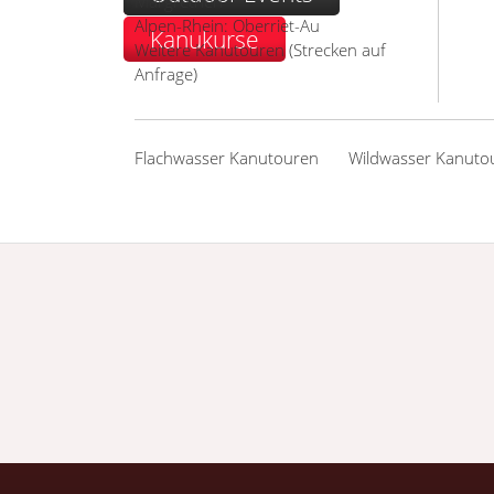
Margrethen
Alpen-Rhein: Oberriet-Au
Kanukurse
Weitere Kanutouren (Strecken auf
Anfrage)
Flachwasser Kanutouren
Wildwasser Kanuto