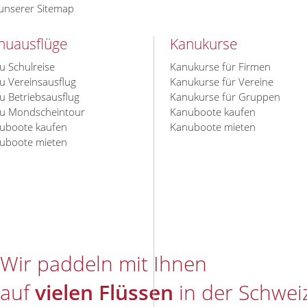
 unserer Sitemap
nuausflüge
Kanukurse
u Schulreise
Kanukurse für Firmen
u Vereinsausflug
Kanukurse für Vereine
u Betriebsausflug
Kanukurse für Gruppen
u Mondscheintour
Kanuboote kaufen
uboote kaufen
Kanuboote mieten
uboote mieten
e!
Wir paddeln mit Ihnen
auf
vielen Flüssen
in der Schwei