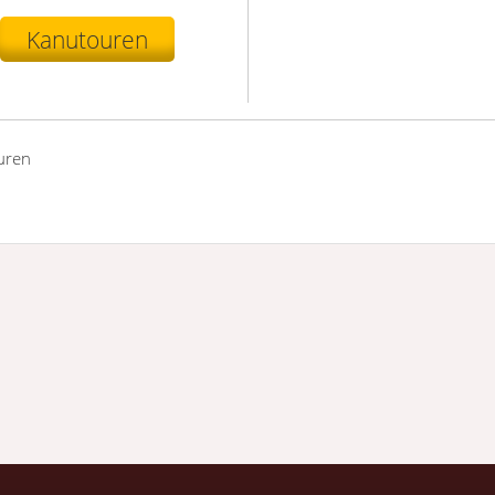
Kanutouren
uren