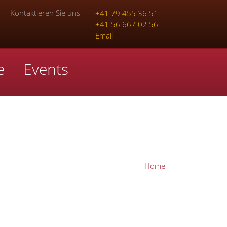
Kontaktieren Sie uns
+41 79 455 36 51
+41 56 667 02 56
Email
e
Events
Home