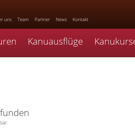
r uns
Team
Partner
News
Kontakt
uren
Kanuausflüge
Kanukurs
efunden
bar.