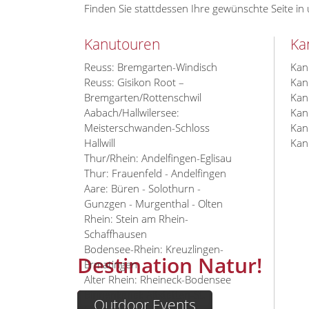
Finden Sie stattdessen Ihre gewünschte Seite in
Kanutouren
Ka
Reuss: Bremgarten-Windisch
Kan
Reuss: Gisikon Root –
Kan
Bremgarten/Rottenschwil
Kan
Aabach/Hallwilersee:
Kan
Meisterschwanden-Schloss
Kan
Hallwill
Kan
Thur/Rhein: Andelfingen-Eglisau
Thur: Frauenfeld - Andelfingen
Aare: Büren - Solothurn -
Gunzgen - Murgenthal - Olten
Rhein: Stein am Rhein-
Schaffhausen
Bodensee-Rhein: Kreuzlingen-
Naturerlebnisse à la cart
Viel Praxis, viel Spass
Destination Natur!
Ermatingen
Alter Rhein: Rheineck-Bodensee
und wenig Theorie
Binnenkanal: Altstätten-St.
Kanuausflüge
Outdoor Events